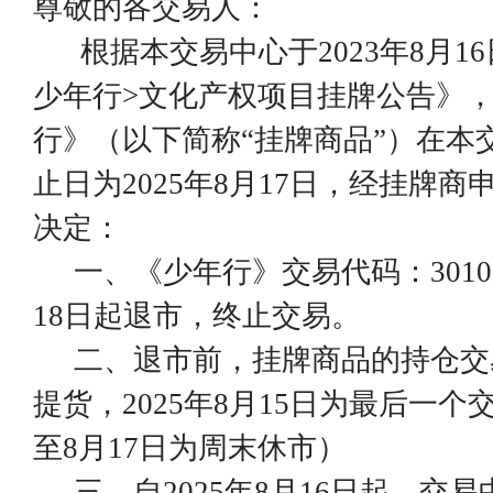
尊敬的各交易人：
根据本交易中心于
20
23
年
8
月
16
少年行>
文化产权项目挂牌公告》
行
》（以下简称
“挂牌商品”）在本
止日为202
5
年
8
月
17
日，经挂牌商
决定：
一、《
少年行
》交易代码：
3010
18
日起退市，终止交易。
二、退市前，挂牌商品的持仓交
提货，
2025年8
月
15
日为最后一个
至8月17日为周末休市
）
三、自
202
5
年
8
月
16
日起，交易