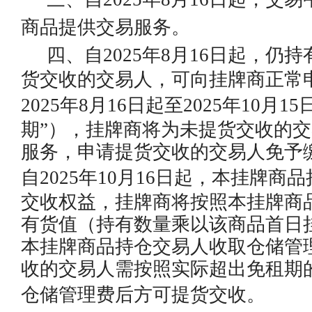
商品提供交易服务。
四、自
202
5
年
8
月
16
日起，仍持
货交收的交易人，可向挂牌商正常
202
5
年
8
月
16
日起至
202
5
年
10
月
15
期”），挂牌商将为未提货交收的
服务，申请提货交收的交易人免予
自202
5
年
10
月
16
日起，本挂牌商品
交收权益，挂牌商将按照本挂牌商
有货值（持有数量乘以该商品首日
本挂牌商品持仓交易人收取仓储管
收的交易人需按照实际超出免租期
仓储管理费后方可提货
交收
。